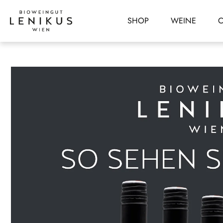
SHOP
WEINE
C
Direkt
zum
Inhalt