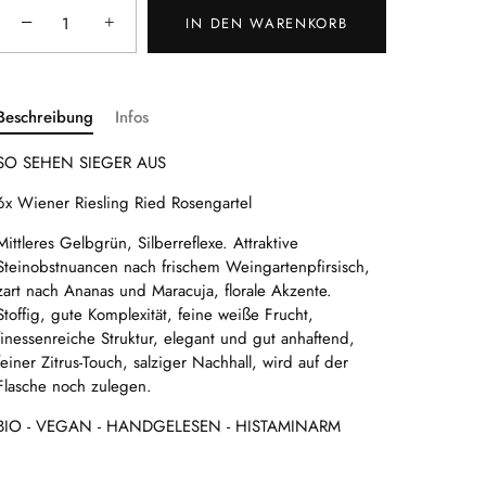
−
+
IN DEN WARENKORB
Beschreibung
Infos
SO SEHEN SIEGER AUS
6x Wiener Riesling Ried Rosengartel
Mittleres Gelbgrün, Silberreflexe. Attraktive
Steinobstnuancen nach frischem Weingartenpfirsisch,
zart nach Ananas und Maracuja, florale Akzente.
Stoffig, gute Komplexität, feine weiße Frucht,
finessenreiche Struktur, elegant und gut anhaftend,
feiner Zitrus-Touch, salziger Nachhall, wird auf der
Flasche noch zulegen.
BIO - VEGAN - HANDGELESEN - HISTAMINARM